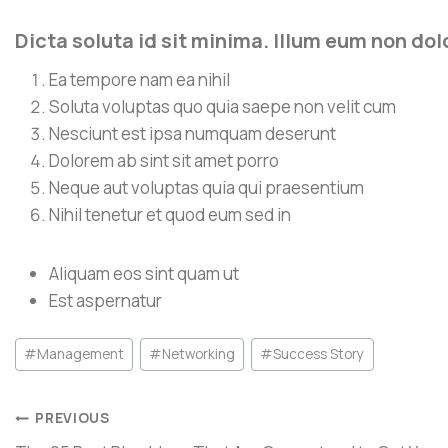
Dicta soluta id sit minima. Illum eum non do
Ea tempore nam ea nihil
Soluta voluptas quo quia saepe non velit cum
Nesciunt est ipsa numquam deserunt
Dolorem ab sint sit amet porro
Neque aut voluptas quia qui praesentium
Nihil tenetur et quod eum sed in
Aliquam eos sint quam ut
Est aspernatur
#
Management
#
Networking
#
Success Story
PREVIOUS