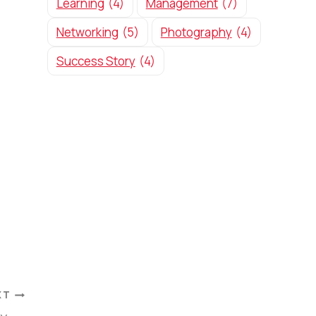
Learning
(4)
Management
(7)
Networking
(5)
Photography
(4)
Success Story
(4)
XT