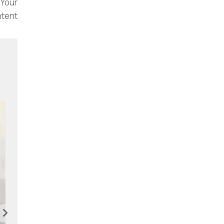
 Your
tent