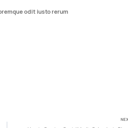
loremque odit iusto rerum
NE