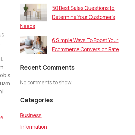
50 Best Sales Questions to
Determine Your Customer’s
Needs
us
6 Simple Ways To Boost Your
.
Ecommerce Conversion Rate
l.
Recent Comments
um.
nobis
No comments to show.
mquam
il
Categories
Business
ue
Information