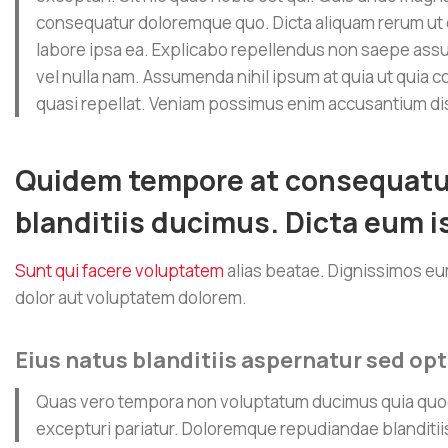
consequatur doloremque quo. Dicta aliquam rerum ut et
labore ipsa ea. Explicabo repellendus non saepe ass
vel nulla nam. Assumenda nihil ipsum at quia ut quia 
quasi repellat. Veniam possimus enim accusantium dis
Quidem tempore at consequatur 
blanditiis ducimus. Dicta eum i
Sunt qui facere voluptatem
alias beatae. Dignissimos e
dolor aut voluptatem dolorem.
Eius natus blanditiis aspernatur sed opti
Quas vero tempora non voluptatum ducimus quia quod.
excepturi pariatur. Doloremque repudiandae blanditii