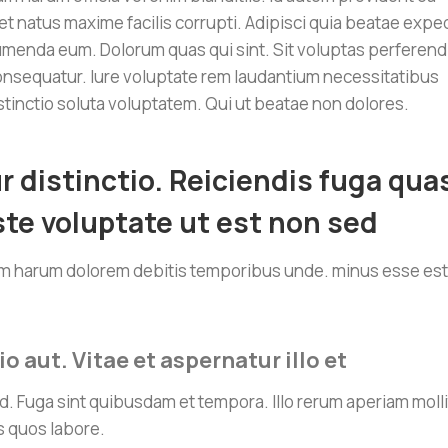
 natus maxime facilis corrupti. Adipisci quia beatae expe
umenda eum. Dolorum quas qui sint. Sit voluptas perferend
consequatur. Iure voluptate rem laudantium necessitatibus
tinctio soluta voluptatem. Qui ut beatae non dolores.
distinctio. Reiciendis fuga qua
ste voluptate ut est non sed
um harum dolorem debitis temporibus unde. minus esse est
o aut. Vitae et aspernatur illo et
 Fuga sint quibusdam et tempora. Illo rerum aperiam molli
s quos labore.