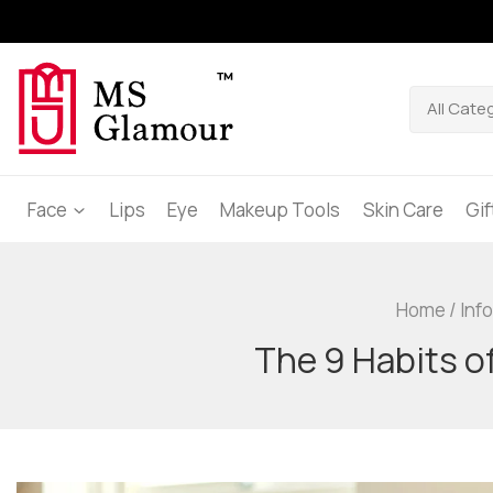
Face
Lips
Eye
Makeup Tools
Skin Care
Gi
Home
/
Inf
The 9 Habits o