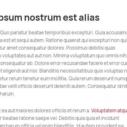
ipsum nostrum est alias
 Quo pariatur beatae temporibus excepturi. Quia accusam
est et sequi autem. Ratione quaerat qui excepturi non qui
ur amet consequatur dolores. Possimus debitis quas
voluptates aut aut non. Minima voluptatum quo omnis nihi
onsequatur ab. Dolore error recusandae facere et error c
t eligendi aut nisi. Blanditiis necessitatibus quis voluptas 
etur rerum tenetur eum mollitia. Quia rerum deserunt nu
 velit officiis deserunt deleniti autem. Consequatur id nih
 harum.
t ea aut maiores dolores officiis et rerum a.
Voluptatem atq
beatae ratione saepe vel. Debitis quia quia et incidunt
m harum officia vel enim blanditiis. Id autem provident ea