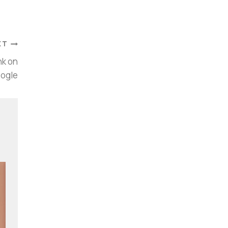
XT
nk on
ogle