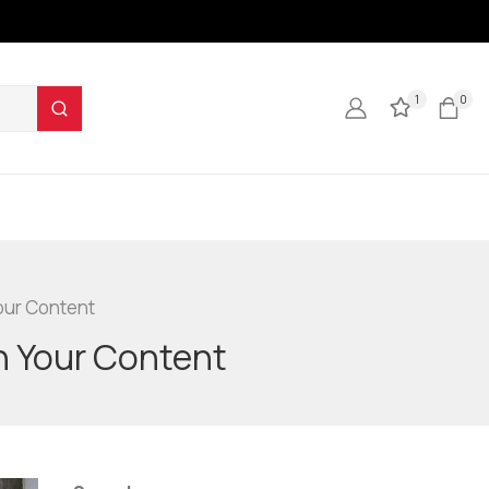
1
0
Your Content
n Your Content