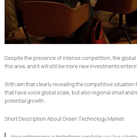
Despite the presence of intense competition, the global r
this area, and it will still be more new investments enterin
With aim that clearly revealing the competitive situation
that have voice global scale, but also regional small a
potential growth.
Short Description About Green Technology Market:
How entrepreneur definitions can help you live a bette