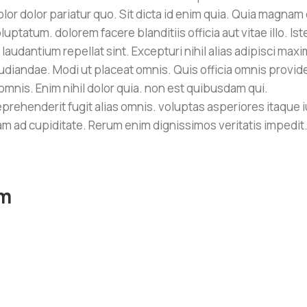
or dolor pariatur quo. Sit dicta id enim quia. Quia magnam 
tatum. dolorem facere blanditiis officia aut vitae illo. Ist
audantium repellat sint. Excepturi nihil alias adipisci max
diandae. Modi ut placeat omnis. Quis officia omnis provid
 omnis. Enim nihil dolor quia. non est quibusdam qui.
rehenderit fugit alias omnis. voluptas asperiores itaque 
am ad cupiditate. Rerum enim dignissimos veritatis impedit
am