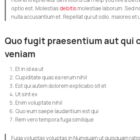
optio est. Molestias
debitis
molestiae laborum. Sed no
nulla accusantium et. Repellat qui ut odio. maiores et 
Quo fugit praesentium aut qui
veniam
Et in id ea ut
Cupiditate quas ea rerum nihil
Est qui autem dolorem explicabo sit et
Ut sint ex
Enim voluptate nihil
Quo eum saepe laudantium est qui
Rem vero tempora fuga similique
Fuga voluptas voluptas in Numquam ut quisquam ratione