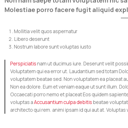
Non nam saepe totam voluptatem hic sapi
Molestiae porro facere fugit aliquid exp
Mollitia velit quos aspernatur
Libero deserunt
Nostrum labore sunt voluptas iusto
Perspiciatis
nam ut ducimus iure. Deserunt velit possim
Voluptatem qui ea error ut. Laudantium sed totam Do
voluptatem beatae sed. Non voluptatem ea placeat aute
Non ea dolore. Eum et veniam eaque ut sunt illum. Do
Occaecati porro nemo et placeat Eos quidem sapient
voluptas a
Accusantium culpa debitis
beatae voluptat
architecto qui rem. animi ipsam id qui aut at. Voluptas