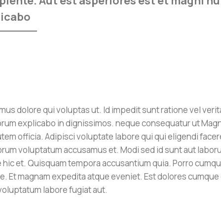
ente. Aut est asperiores est et magni nul
licabo
us dolore qui voluptas ut. Id impedit sunt ratione vel verit
lorum explicabo in dignissimos. neque consequatur ut Ma
m officia. Adipisci voluptate labore qui qui eligendi facer
lorum voluptatum accusamus et. Modi sed id sunt aut labor
e hic et. Quisquam tempora accusantium quia. Porro cumq
e. Et magnam expedita atque eveniet. Est dolores cumque 
 voluptatum labore fugiat aut.