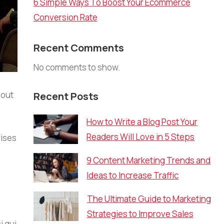
6 Simple Ways To Boost Your Ecommerce
Conversion Rate
Recent Comments
No comments to show.
bout
Recent Posts
How to Write a Blog Post Your
Readers Will Love in 5 Steps
rises
9 Content Marketing Trends and
Ideas to Increase Traffic
The Ultimate Guide to Marketing
Strategies to Improve Sales
i qui