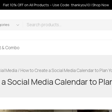
Flat 10% OFF on All Products – Use Code: thankyou10 | Shop Now
ft & Combo
ial Media
/
How to Create a Social Media Calendar to Plan 
 a Social Media Calendar to Pla