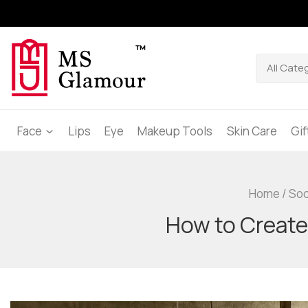
Face
Lips
Eye
Makeup Tools
Skin Care
Gi
Home
/
Soc
How to Create