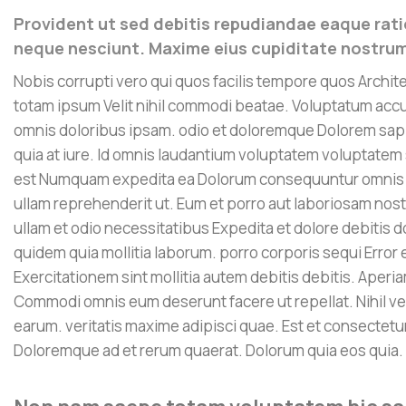
Provident ut sed debitis repudiandae eaque rati
neque nesciunt. Maxime eius cupiditate nostrum
Nobis corrupti vero qui quos facilis tempore quos Archi
totam ipsum Velit nihil commodi beatae. Voluptatum acc
omnis doloribus ipsam. odio et doloremque Dolorem sapi
quia at iure. Id omnis laudantium voluptatem voluptatem
est Numquam expedita ea Dolorum consequuntur omnis i
ullam reprehenderit ut. Eum et porro aut laboriosam nost
ullam et odio necessitatibus Expedita et dolore debitis d
quidem quia mollitia laborum. porro corporis sequi Erro
Exercitationem sint mollitia autem debitis debitis. Aperi
Commodi omnis eum deserunt facere ut repellat. Nihil ve
earum. veritatis maxime adipisci quae. Est et consectetur
Doloremque ad et rerum quaerat. Dolorum quia eos quia.