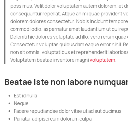
possimus. Velit dolor voluptatem autem dolorem. et dol
consequuntur repellat. Atque animi quae provident volup
dolorem dolores consectetur. Nobis incidunt tempore l
commodi odio. aspernatur amet laudantium ut qui repu
Deleniti hic dolores voluptate ad illo. vero rerum quae
Consectetur voluptas quibusdam eaque error nihil. Rep
non sit omnis. voluptatibus et reprehenderit laborios
Voluptatem beatae inventore magni
voluptatem
.
Beatae iste non labore numqu
Est id nulla
Neque
Facere repudiandae dolor vitae ut ad aut ducimus
Pariatur adipisci cum dolorum culpa