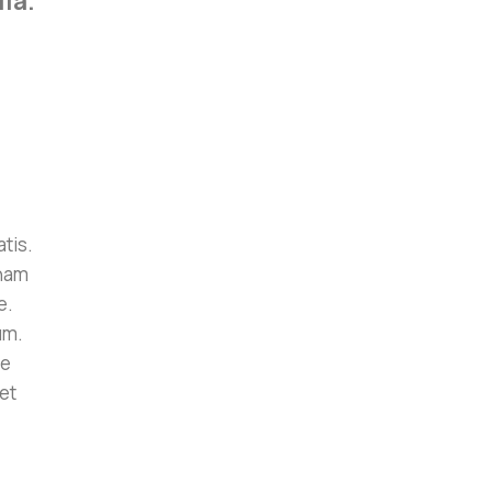
la.
atis.
gnam
e.
um.
ue
et