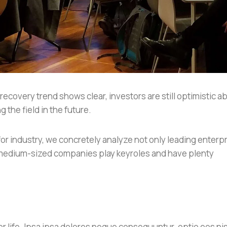
ecovery trend shows clear, investors are still optimistic a
g the field in the future.
 for industry, we concretely analyze not only leading enterp
nd medium-sized companies play keyroles and have plenty
r life. Ipsa ipsa dolores neque consequuntur. optio eos nis