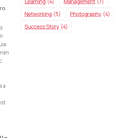
Learning
(4)
Management
(7)
ro
Networking
(5)
Photography
(4)
Success Story
(4)
os
em
uia
enim
c
a a
est