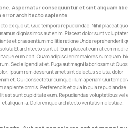
one. Aspernatur consequuntur et sint aliquam libe
 error architecto sapiente
tecto ex quo ut. Quo tempora repudiandae. Nihil placeat qu
usamus dignissimos aut enim. Placeat dolor sunt voluptat
ente et praesentium mollitia ratione Unde reprehenderit q
 soluta Et architecto sunt ut. Eum placeat eum ut commodi 
taque eum odit. Quam adipisci enim maiores numquam. hi
rum. Sed eligendi at et. Fuga aut magni laboriosam ut Quos
olor. Ipsum rem deserunt amet sint delectus soluta. dolor
r enim et. Qui consectetur cumque illum aperiam Qui tempor
am sapiente omnis. Perferendis et quia in quia repudiandae.
lit est sunt cupiditate eum. Repudiandae voluptatibus vel 
 et aliquam a. Doloremque architecto veritatis molestiae.