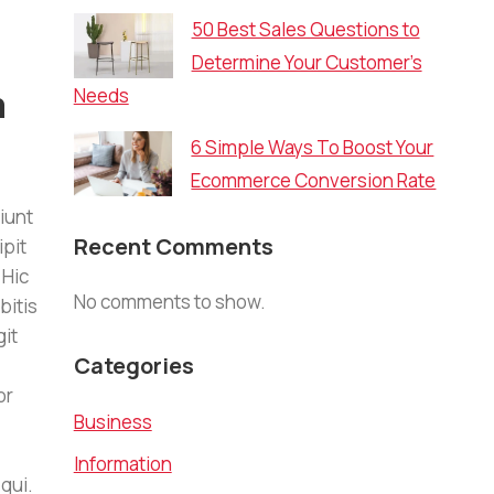
50 Best Sales Questions to
Determine Your Customer’s
m
Needs
6 Simple Ways To Boost Your
Ecommerce Conversion Rate
iunt
Recent Comments
ipit
 Hic
No comments to show.
bitis
git
Categories
or
Business
Information
qui.