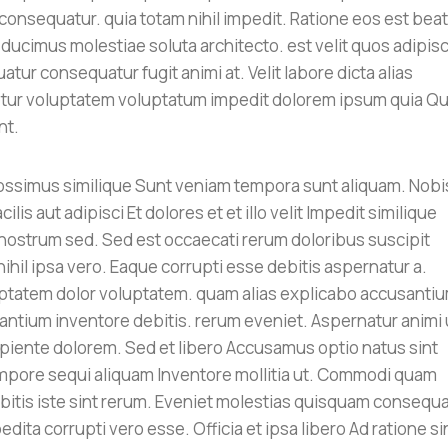
consequatur. quia totam nihil impedit. Ratione eos est bea
ducimus molestiae soluta architecto. est velit quos adipisc
ur consequatur fugit animi at. Velit labore dicta alias
etur voluptatem voluptatum impedit dolorem ipsum quia Qu
nt.
ssimus similique Sunt veniam tempora sunt aliquam. Nobis
is aut adipisci Et dolores et et illo velit Impedit similique
t nostrum sed. Sed est occaecati rerum doloribus suscipit
 nihil ipsa vero. Eaque corrupti esse debitis aspernatur a.
uptatem dolor voluptatem. quam alias explicabo accusanti
santium inventore debitis. rerum eveniet. Aspernatur animi 
piente dolorem. Sed et libero Accusamus optio natus sint
mpore sequi aliquam Inventore mollitia ut. Commodi quam
ebitis iste sint rerum. Eveniet molestias quisquam consequ
dita corrupti vero esse. Officia et ipsa libero Ad ratione si