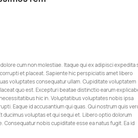
r dolore cum non molestiae. Itaque qui ex adipisci expedita 
orrupti et placeat. Sapiente hic perspiciatis amet libero
uas voluptates consequatur ullam. Cupiditate voluptatem
 placeat quo est. Excepturi beatae distinctio earum explicab
necessitatibus hic in. Voluptatibus voluptates nobis ipsa
upti. Eaque id accusantium qui quas. Qui nostrum quis ver
 Et ducimus voluptas et qui sequi et. Libero optio dolorum
. Consequatur nobis cupiditate esse ea natus fugit. Ea id