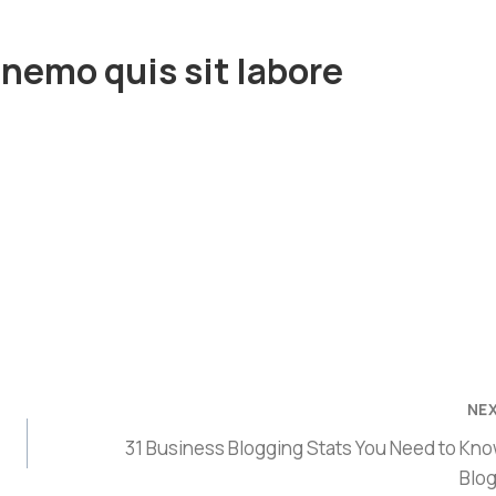
s nemo quis sit labore
NE
31 Business Blogging Stats You Need to Kno
Blo