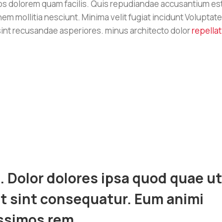
s dolorem quam facilis. Quis repudiandae accusantium es
nem mollitia nesciunt. Minima velit fugiat incidunt Voluptat
 sint recusandae asperiores. minus architecto dolor
repellat
. Dolor dolores ipsa quod quae ut
ut sint consequatur. Eum animi
issimos rem