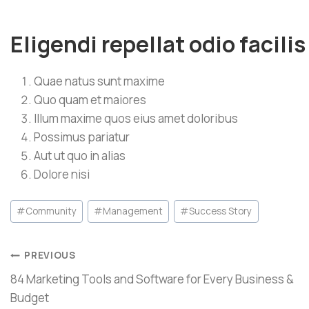
Eligendi repellat odio facili
Quae natus sunt maxime
Quo quam et maiores
Illum maxime quos eius amet doloribus
Possimus pariatur
Aut ut quo in alias
Dolore nisi
#
Community
#
Management
#
Success Story
PREVIOUS
84 Marketing Tools and Software for Every Business &
Budget