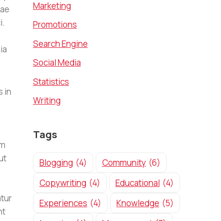
Marketing
tae
i.
Promotions
Search Engine
ia
Social Media
Statistics
 in
Writing
Tags
um
ut
Blogging
(4)
Community
(6)
Copywriting
(4)
Educational
(4)
atur
Experiences
(4)
Knowledge
(5)
nt