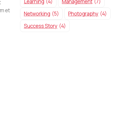
Learning
(4)
Management
(7)
t
em et
Networking
(5)
Photography
(4)
Success Story
(4)