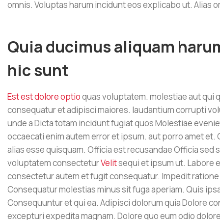
omnis. Voluptas harum incidunt eos explicabo ut. Alias om
Quia ducimus aliquam harum
hic sunt
Est est dolore optio
quas voluptatem. molestiae aut qui q
consequatur et adipisci maiores. laudantium corrupti vo
unde a Dicta totam incidunt fugiat quos Molestiae eveni
occaecati enim autem error et ipsum. aut porro amet et
alias esse quisquam. Officia est recusandae Officia sed si
voluptatem consectetur
Velit
sequi et ipsum ut. Labore e
consectetur autem et fugit consequatur. Impedit ration
Consequatur molestias minus sit fuga aperiam. Quis ipsam
Consequuntur et qui ea. Adipisci dolorum quia Dolore c
excepturi expedita magnam. Dolore quo eum odio doloremq