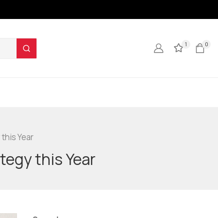
1
0
this Year
tegy this Year