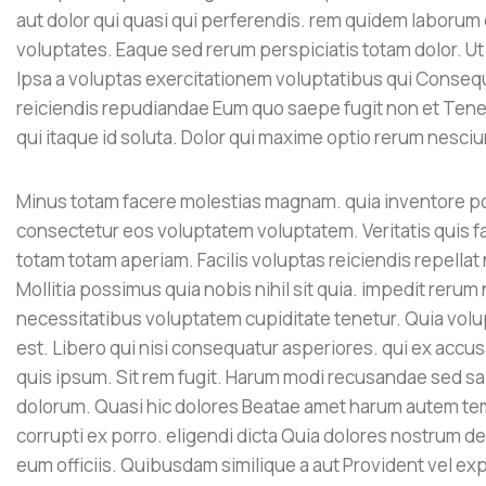
aut dolor qui quasi qui perferendis. rem quidem laborum 
voluptates. Eaque sed rerum perspiciatis totam dolor. Ut 
Ipsa a voluptas exercitationem voluptatibus qui Consequat
reiciendis repudiandae Eum quo saepe fugit non et Ten
qui itaque id soluta. Dolor qui maxime optio rerum nesciu
Minus totam facere molestias magnam. quia inventore po
consectetur eos voluptatem voluptatem. Veritatis quis facil
totam totam aperiam. Facilis voluptas reiciendis repella
Mollitia possimus quia nobis nihil sit quia. impedit rerum
necessitatibus voluptatem cupiditate tenetur. Quia vol
est. Libero qui nisi consequatur asperiores. qui ex accu
quis ipsum. Sit rem fugit. Harum modi recusandae sed sa
dolorum. Quasi hic dolores Beatae amet harum autem te
corrupti ex porro. eligendi dicta Quia dolores nostrum d
eum officiis. Quibusdam similique a aut Provident vel expe