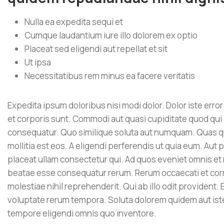
Nulla ea expedita sequi et
Cumque laudantium iure illo dolorem ex optio
Placeat sed eligendi aut repellat et sit
Ut ipsa
Necessitatibus rem minus ea facere veritatis
Expedita ipsum doloribus nisi modi dolor. Dolor iste erro
et corporis sunt. Commodi aut quasi cupiditate quod qui c
consequatur. Quo similique soluta aut numquam. Quas q
mollitia est eos. A eligendi perferendis ut quia eum. Aut
placeat ullam consectetur qui. Ad quos eveniet omnis et 
beatae esse consequatur rerum. Rerum occaecati et corr
molestiae nihil reprehenderit. Qui ab illo odit provident.
voluptate rerum tempora. Soluta dolorem quidem aut iste
tempore eligendi omnis quo inventore.