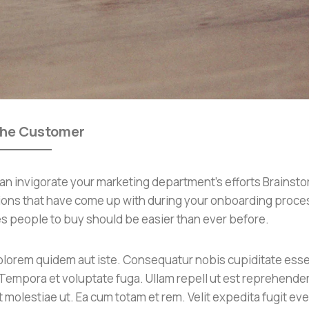
The Customer
 an invigorate your marketing department’s efforts Brainst
tions that have come up with during your onboarding proce
es people to buy should be easier than ever before.
olorem quidem aut iste. Consequatur nobis cupiditate ess
 Tempora et voluptate fuga. Ullam repell ut est reprehender
et molestiae ut. Ea cum totam et rem. Velit expedita fugit ev