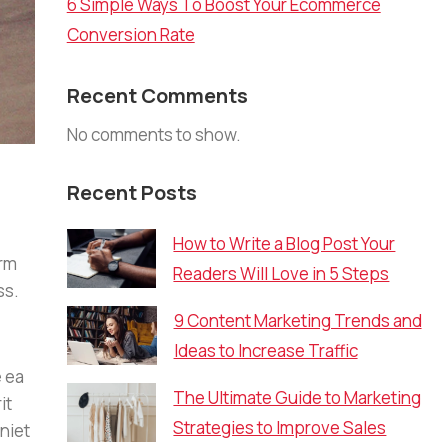
6 Simple Ways To Boost Your Ecommerce
Conversion Rate
Recent Comments
No comments to show.
Recent Posts
How to Write a Blog Post Your
orm
Readers Will Love in 5 Steps
ss.
9 Content Marketing Trends and
Ideas to Increase Traffic
e ea
The Ultimate Guide to Marketing
it
Strategies to Improve Sales
eniet