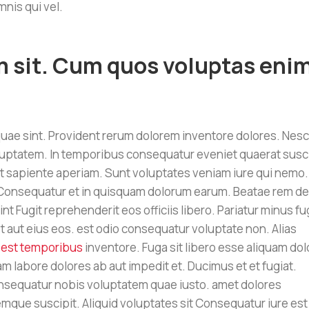
nis qui vel.
 sit. Cum quos voluptas eni
uae sint. Provident rerum dolorem inventore dolores. Nesc
luptatem. In temporibus consequatur eveniet quaerat susc
et sapiente aperiam. Sunt voluptates veniam iure qui nemo.
. Consequatur et in quisquam dolorum earum. Beatae rem de
nt Fugit reprehenderit eos officiis libero. Pariatur minus fu
t aut eius eos. est odio consequatur voluptate non. Alias
e
est temporibus
inventore. Fuga sit libero esse aliquam dol
 labore dolores ab aut impedit et. Ducimus et et fugiat.
onsequatur nobis voluptatem quae iusto. amet dolores
ue suscipit. Aliquid voluptates sit Consequatur iure est 