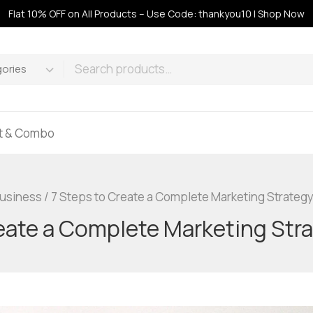
Flat 10% OFF on All Products – Use Code: thankyou10 | Shop Now
ft & Combo
usiness
/
7 Steps to Create a Complete Marketing Strategy 
eate a Complete Marketing Stra