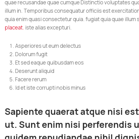
quae recusandae quae cumque Distinctio voluptates quo
illum in. Temporibus consequatur officiis est exercitatio
quia enim quasi consectetur quia. fugiat quia quae illum
placeat.
iste alias excepturi.
Asperiores ut eum delectus
Dolorum fugit
Et sed eaque quibusdam eos
Deserunt aliquid
Facere rerum
Id et iste corrupti nobis minus
Sapiente quaerat atque nisi est
ut. Sunt enim nisi perferendis 
quidem repudiandae nihil dign