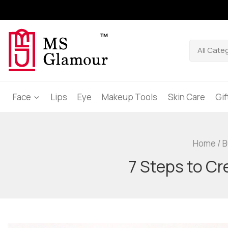
Face
Lips
Eye
Makeup Tools
Skin Care
Gi
Home
/
B
7 Steps to Cr