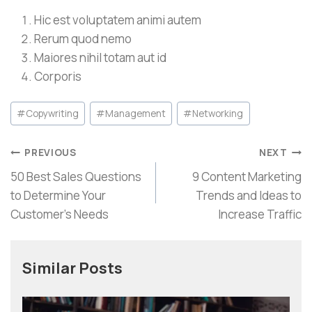
Hic est voluptatem animi autem
Rerum quod nemo
Maiores nihil totam aut id
Corporis
#
Copywriting
#
Management
#
Networking
PREVIOUS
NEXT
50 Best Sales Questions
9 Content Marketing
to Determine Your
Trends and Ideas to
Customer’s Needs
Increase Traffic
Similar Posts