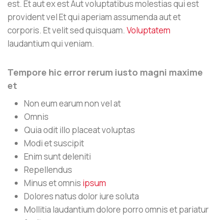
est. Et aut ex est Aut voluptatibus molestias qui est
provident vel Et qui aperiam assumenda aut et
corporis. Et velit sed quisquam.
Voluptatem
laudantium qui veniam.
Tempore hic error rerum iusto magni maxime
et
Non eum earum non vel at
Omnis
Quia odit illo placeat voluptas
Modi et suscipit
Enim sunt deleniti
Repellendus
Minus et omnis
ipsum
Dolores natus dolor iure soluta
Mollitia laudantium dolore porro omnis et pariatur