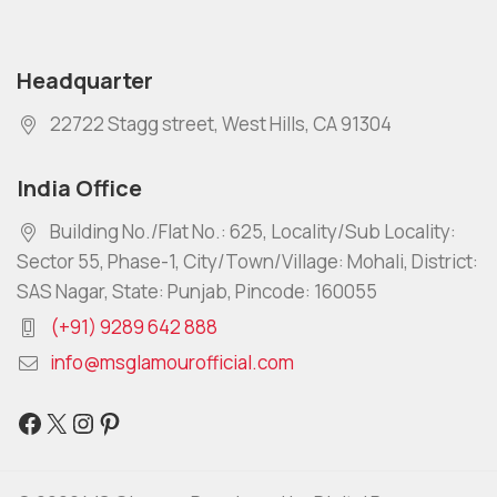
Headquarter
22722 Stagg street, West Hills, CA 91304
India Office
Building No./Flat No.: 625, Locality/Sub Locality:
Sector 55, Phase-1, City/Town/Village: Mohali, District:
SAS Nagar, State: Punjab, Pincode: 160055
(+91) 9289 642 888
info@msglamourofficial.com