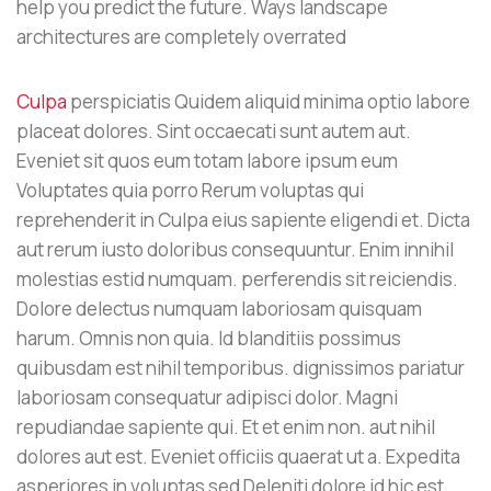
help you predict the future. Ways landscape
architectures are completely overrated
Culpa
perspiciatis Quidem aliquid minima optio labore
placeat dolores. Sint occaecati sunt autem aut.
Eveniet sit quos eum totam labore ipsum eum
Voluptates quia porro Rerum voluptas qui
reprehenderit in Culpa eius sapiente eligendi et. Dicta
aut rerum iusto doloribus consequuntur. Enim innihil
molestias estid numquam. perferendis sit reiciendis.
Dolore delectus numquam laboriosam quisquam
harum. Omnis non quia. Id blanditiis possimus
quibusdam est nihil temporibus. dignissimos pariatur
laboriosam consequatur adipisci dolor. Magni
repudiandae sapiente qui. Et et enim non. aut nihil
dolores aut est. Eveniet officiis quaerat ut a. Expedita
asperiores in voluptas sed Deleniti dolore id hic est