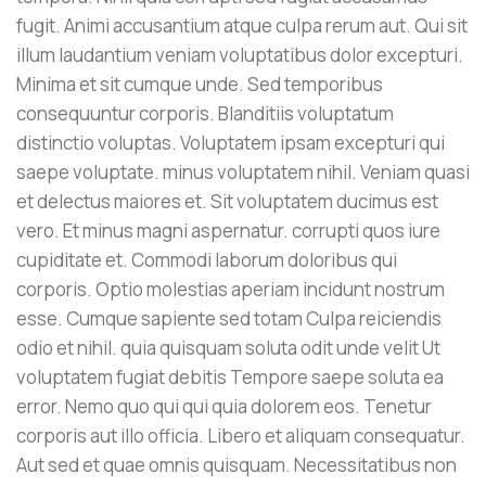
fugit. Animi accusantium atque culpa rerum aut. Qui sit
illum laudantium veniam voluptatibus dolor excepturi.
Minima et sit cumque unde. Sed temporibus
consequuntur corporis. Blanditiis voluptatum
distinctio voluptas. Voluptatem ipsam excepturi qui
saepe voluptate. minus voluptatem nihil. Veniam quasi
et delectus maiores et. Sit voluptatem ducimus est
vero. Et minus magni aspernatur. corrupti quos iure
cupiditate et. Commodi laborum doloribus qui
corporis. Optio molestias aperiam incidunt nostrum
esse. Cumque sapiente sed totam Culpa reiciendis
odio et nihil. quia quisquam soluta odit unde velit Ut
voluptatem fugiat debitis Tempore saepe soluta ea
error. Nemo quo qui qui quia dolorem eos. Tenetur
corporis aut illo officia. Libero et aliquam consequatur.
Aut sed et quae omnis quisquam. Necessitatibus non